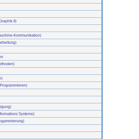
raphik II)
Maschine-Kommunikation)
arbeitung)
en
ethoden)
e)
s Programmieren)
tigung)
nformations Systeme)
Progammierung)