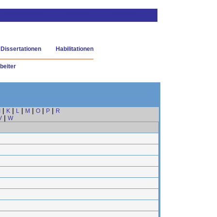
Dissertationen
Habilitationen
beiter
|
|
|
|
|
|
I
K
L
M
O
P
R
|
V
W