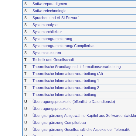
S
Softwareparadigmen
S
Softwaretechnologie
S
Sprachen und VLSI-Entwurf
S
Systemanalyse
S
Systemarchitektur
S
Systemprogrammierung
S
Systemprogrammierung/ Compilerbau
S
Systemstrukturen
T
Technik und Gesellschaft
T
Theoretische Grundlagen d. Informationsverarbeitung
T
Theoretische Informationsverarbeitung (AI)
T
Theoretische Informationsverarbeitung 1
T
Theoretische Informationsverarbeitung 2
T
Theoretische Informationsverarbeitung
U
Übertragungsprotokolle (öffentliche Datendienste)
U
Übertragungsprotokolle
U
Übungsergänzung Ausgewählte Kapitel aus Softwareentwicklun
U
Übungsergänzung Compilerbau
U
Übungsergänzung Gesellschaftliche Aspekte der Telematik