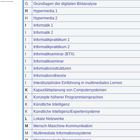
G
Grundlagen der digitalen Bildanalyse
H
Hypermedia 1
H
Hypermedia 2
I
Informatik 1
I
Informatik 2
I
Informatikpraktikum 1
I
Informatikpraktikum 2
I
Informatikseminar (BTX)
I
Informatikseminar
I
Informationsstrukturen
I
Informationstheorie
I
Interdisziplinäre Einführung in multimediales Lernen
K
Kapazitätsplanung von Computersystemen
K
Konzepte höherer Programmiersprachen
K
Künstliche Intelligenz
K
Künstliche Intelligenz/Expertensysteme
L
Lokale Netzwerke
M
Mensch-Maschine-Kommunikation
M
Multimediale Informationssysteme