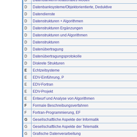
D
Datenbanken/Relationales Modell
D
Datenbanksysteme/Objektorientierte, Deduktive
D
Datendienste
D
Datenstrukturen + Algorithmen
D
Datenstrukturen Ergänzungen
D
Datenstrukturen und Algorithmen
D
Datenstrukturen
D
Datenübertragung
D
Datenübertragungsprotokolle
D
Diskrete Strukturen
E
Echtzeitsysteme
E
EDV-Einführung, P
E
EDV-Fortran
E
EDV-Projekt
E
Entwurf und Analyse von Algorithmen
F
Formale Beschreibungsverfahren
F
Fortran-Programmierung, EF
G
Gesellschaftliche Aspekte der Informatik
G
Gesellschaftliche Aspekte der Telematik
G
Grafische Datenverarbeitung