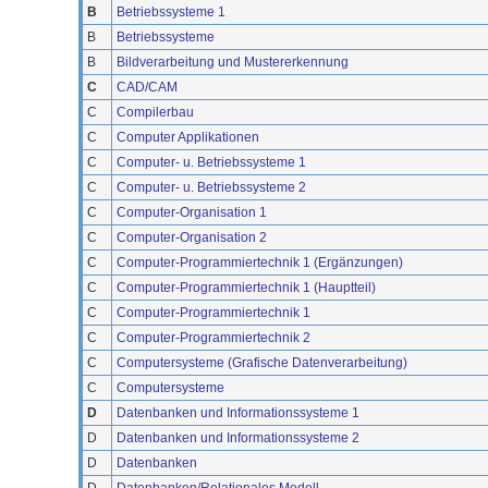
B
Betriebssysteme 1
B
Betriebssysteme
B
Bildverarbeitung und Mustererkennung
C
CAD/CAM
C
Compilerbau
C
Computer Applikationen
C
Computer- u. Betriebssysteme 1
C
Computer- u. Betriebssysteme 2
C
Computer-Organisation 1
C
Computer-Organisation 2
C
Computer-Programmiertechnik 1 (Ergänzungen)
C
Computer-Programmiertechnik 1 (Hauptteil)
C
Computer-Programmiertechnik 1
C
Computer-Programmiertechnik 2
C
Computersysteme (Grafische Datenverarbeitung)
C
Computersysteme
D
Datenbanken und Informationssysteme 1
D
Datenbanken und Informationssysteme 2
D
Datenbanken