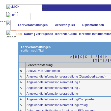
Lehrveranstaltungen
Arbeiten (alle)
Diplomarbeiten
Titel
|
Datum
|
Vortragende
|
lehrende Gäste
|
lehrende Institutsmitar
Lehrveranstaltungen
sortiert nach Titel
|
|
|
|
|
|
|
|
A
B
C
D
E
F
G
H
|
|
|
|
S
T
U
Lehrveranstaltung
A
Analyse von Algorithmen
A
Angewandte Informationsverarbeitung (Datenübertragung)
A
Angewandte Informationsverarbeitung 1
A
Angewandte Informationsverarbeitung 2
A
Angewandte Informationsverarbeitung
A
Angewandte Informationsverarbeitung/Compilerbau
A
Angewandte Informationsverarbeitung/Prolog
A
Anleit. zum selbständigen Arbeiten an EDV-Anlagen