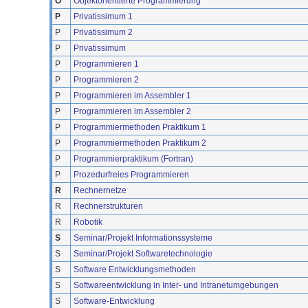
O
Objektorientierte Programmierung
P
Privatissimum 1
P
Privatissimum 2
P
Privatissimum
P
Programmieren 1
P
Programmieren 2
P
Programmieren im Assembler 1
P
Programmieren im Assembler 2
P
Programmiermethoden Praktikum 1
P
Programmiermethoden Praktikum 2
P
Programmierpraktikum (Fortran)
P
Prozedurfreies Programmieren
R
Rechnernetze
R
Rechnerstrukturen
R
Robotik
S
Seminar/Projekt Informationssysteme
S
Seminar/Projekt Softwaretechnologie
S
Software Entwicklungsmethoden
S
Softwareentwicklung in Inter- und Intranetumgebungen
S
Software-Entwicklung