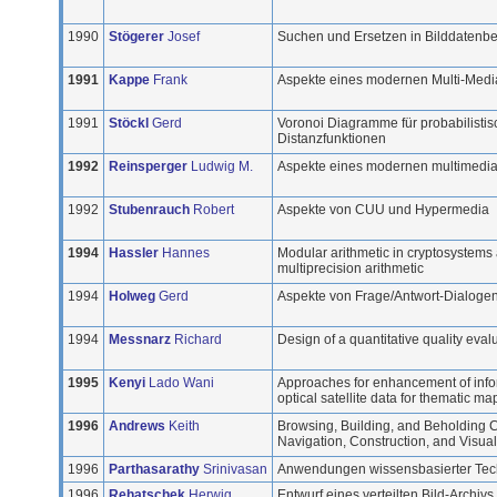
1990
Stögerer
Josef
Suchen und Ersetzen in Bilddatenb
1991
Kappe
Frank
Aspekte eines modernen Multi-Medi
1991
Stöckl
Gerd
Voronoi Diagramme für probabilistis
Distanzfunktionen
1992
Reinsperger
Ludwig M.
Aspekte eines modernen multimedia
1992
Stubenrauch
Robert
Aspekte von CUU und Hypermedia
1994
Hassler
Hannes
Modular arithmetic in cryptosystems 
multiprecision arithmetic
1994
Holweg
Gerd
Aspekte von Frage/Antwort-Dialoge
1994
Messnarz
Richard
Design of a quantitative quality eva
1995
Kenyi
Lado Wani
Approaches for enhancement of info
optical satellite data for thematic m
1996
Andrews
Keith
Browsing, Building, and Beholding 
Navigation, Construction, and Visual
1996
Parthasarathy
Srinivasan
Anwendungen wissensbasierter Tec
1996
Rehatschek
Herwig
Entwurf eines verteilten Bild-Archi