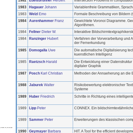
1982
Edelsbrunner
Herbert
Intersection Problems in computatio
1983
Hagauer
Johann
Variablenfreie Grammatiken, Sprac
1983
Welzl
Emo
Formale Beschreibung von Bildern (
1984
Aurenhammer
Franz
Gewichtete Voronoi Diagramme. Geo
Algorithmen.
1984
Fellner
Dieter W.
Interaktive Bildschirmtextgraphikers
1984
Ranzinger
Hubert
Verfahren der Vorverarbeitung und 
der Fernerkundung
1985
Domogalla
Uwe
Die automatische Digitalisierung tec
kuenstlichen Intelligenz
1985
Raetzsch
Harald
Die Entwicklung einer Datenstruktur
digitaler Graphik
1987
Posch
Karl Christian
Methoden der Annaeherung an die E
1988
Jaburek
Walter
Risikobewertung elektronischer Te
Systeme
1989
Huber
Friedrich
Schritte in Richtung eines intellig
1989
Lipp
Peter
CONNEX. Ein bildschirmtextähnlich
1989
Sammer
Peter
Erweiterungen des klassischen compu
1990
Geymayer
Barbara
HIT. A Tool for the efficient develop