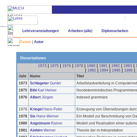
Lehrveranstaltungen
Arbeiten (alle)
Diplomarbeiten
Datum
|
Autor
Dissertationen
|
|
|
|
|
|
|
|
1973
1975
1976
1978
1980
1981
1982
1983
|
|
|
|
|
1992
1994
1995
1996
Jahr
Name
Titel
1973
Schlageter
Gunter
Arbeitslastverteilung in Computern
1975
Bihl
Karl Heiner
Nondeterministisches Programmier
1976
Albert
Jürgen
Indexed grammars
1976
Kriegel
Hans-Peter
Erzeugung von Übersetzungen durc
1978
Six
Hans-Werner
Ein Modell zur Beschreibung von Da
1980
Angstmann
Rainer
Modell und Realisation einer automa
1981
Ainhirn
Werner
Theorie der m-Interpretation