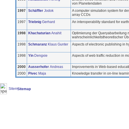
von Planetendaten
1997
Schäffler
Jodok
A computer simulation system for des
array CCDs
1997
Triebnig
Gerhard
An interoperability standard for ear
1998
Khachaturian
Anahit
Optimierung der Queryabarbeitung mi
wahrscheinlichkeitstheoretischer Ü
1998
Schmaranz
Klaus Gunter
Aspects of electronic publishing in
1998
Yin
Dengxie
Aspects of web traffic reduction i
2000
Ausserhofer
Andreas
Improvements in Web-based educati
2000
Pivec
Maja
Knowledge transfer in on-line learn
Sitemap
(20