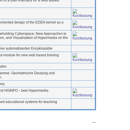
n of a user-interface for a Web Based
-oriented design of the EDEN kernel as a
 Beholding Cyberspace; New Approaches to
ion, and Visualisation of Hypermedia on the
iner automatisierten Enzyklopädie
nd-module for new web based training
Index
gramme. Geometrische Deutung und
n.
vey
und HGINFO - zwei Hypermedia-
d educational systems for teaching
01-06-05 12:16:45)