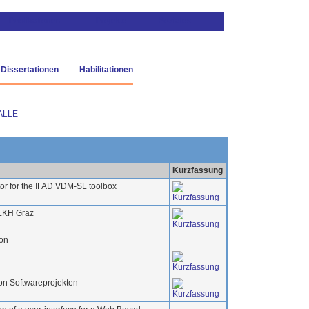
Dissertationen
Habilitationen
ALLE
Kurzfassung
tor for the IFAD VDM-SL toolbox
 LKH Graz
ion
von Softwareprojekten