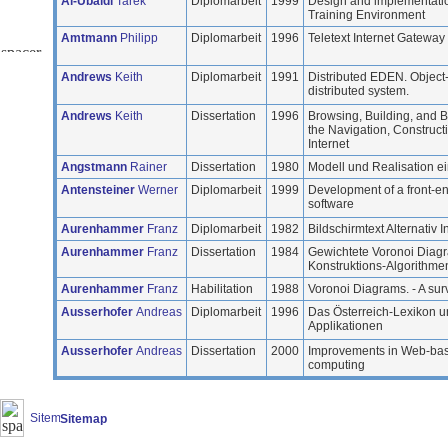
Al-Ubaidi
Tarek
Diplomarbeit
1999
Design and implementatio
Training Environment
Amtmann
Philipp
Diplomarbeit
1996
Teletext Internet Gateway
Andrews
Keith
Diplomarbeit
1991
Distributed EDEN. Object
distributed system.
Andrews
Keith
Dissertation
1996
Browsing, Building, and
the Navigation, Construct
Internet
Angstmann
Rainer
Dissertation
1980
Modell und Realisation e
Antensteiner
Werner
Diplomarbeit
1999
Development of a front-e
software
Aurenhammer
Franz
Diplomarbeit
1982
Bildschirmtext Alternativ 
Aurenhammer
Franz
Dissertation
1984
Gewichtete Voronoi Dia
Konstruktions-Algorithme
Aurenhammer
Franz
Habilitation
1988
Voronoi Diagrams. - A sur
Ausserhofer
Andreas
Diplomarbeit
1996
Das Österreich-Lexikon 
Applikationen
Ausserhofer
Andreas
Dissertation
2000
Improvements in Web-base
computing
Sitemap
(20