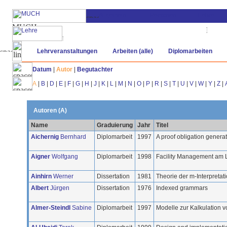
Lehrveranstaltungen
Arbeiten (alle)
Diplomarbeiten
Datum
|
Autor
|
Begutachter
A
|
B
|
D
|
E
|
F
|
G
|
H
|
J
|
K
|
L
|
M
|
N
|
O
|
P
|
R
|
S
|
T
|
U
|
V
|
W
|
Y
|
Z
|
Autoren (A)
Name
Graduierung
Jahr
Titel
Aichernig
Bernhard
Diplomarbeit
1997
A proof obligation genera
Aigner
Wolfgang
Diplomarbeit
1998
Facility Management am
Ainhirn
Werner
Dissertation
1981
Theorie der m-Interpretat
Albert
Jürgen
Dissertation
1976
Indexed grammars
Almer-Steindl
Sabine
Diplomarbeit
1997
Modelle zur Kalkulation 