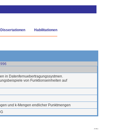
Dissertationen
Habilitationen
1996
ien in Datenfernuebertragungssystmen.
ungsbeispiele von Funktionseinheiten auf
ngen und k-Mengen endlicher Punktmengen
-G
01-06-05 11:47:46)