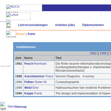
Lehrveranstaltungen
Arbeiten (alle)
Diplomarbeiten
Datum
|
Autor
Habilitationen
|
|
1982
1988
Jahr
Name
Titel
1982
Posch
Reinhard
Die Rolle neuerer Informationstechnolog
(Leistungsbetrachtungen u. Implementier
Microprozessorbasis)
1988
Aurenhammer
Franz
Voronoi Diagrams. - A survey
1988
Fellner
Dieter W.
Computergraphik
1988
Welzl
Emo
Halbraumsuchen fuer endliche Punktme
1996
Kappe
Frank
The design and implementation of Hyper
Sitemap
(20