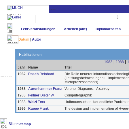
Lehrveranstaltungen
Arbeiten (alle)
Diplomarbeiten
Datum
|
Autor
Habilitationen
|
|
1982
1988
Jahr
Name
Titel
1982
Posch
Reinhard
Die Rolle neuerer Informationstechnolog
(Leistungsbetrachtungen u. Implementier
Microprozessorbasis)
1988
Aurenhammer
Franz
Voronoi Diagrams. - A survey
1988
Fellner
Dieter W.
Computergraphik
1988
Welzl
Emo
Halbraumsuchen fuer endliche Punktme
1996
Kappe
Frank
The design and implementation of Hyper
Sitemap
(20