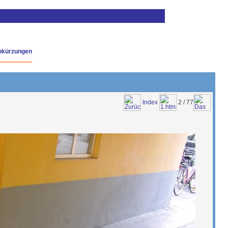
bkürzungen
Index
2 / 77