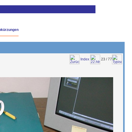
bkürzungen
Index
23 / 77