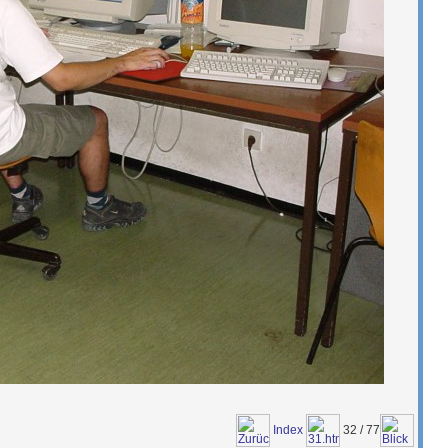
Index
32 / 77