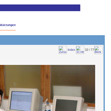
bkürzungen
Index
32 / 77