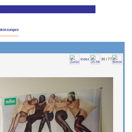
bkürzungen
Index
36 / 77