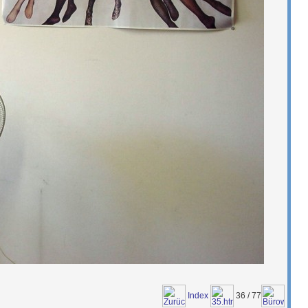
Index
36 / 77