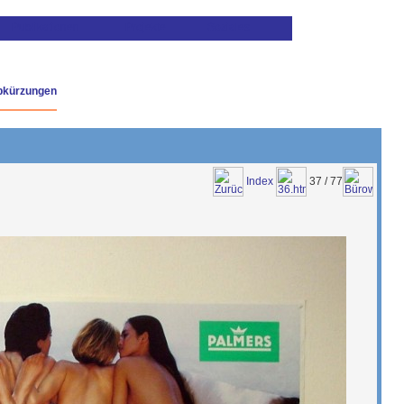
bkürzungen
Index
37 / 77