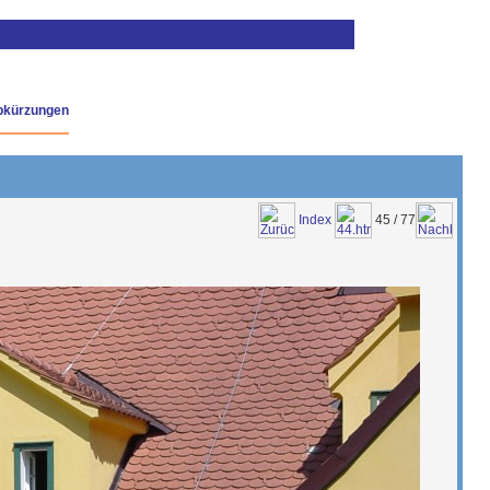
bkürzungen
Index
45 / 77