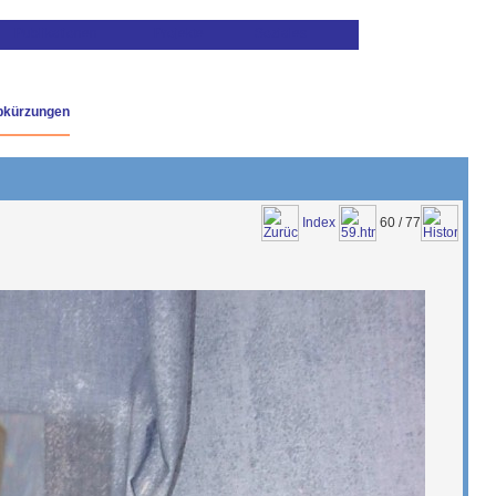
bkürzungen
Index
60 / 77