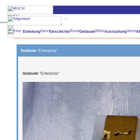
Einleitung
Geschichte
Gebäude
Ausstattung
A
Gebäude
"Enterprize"
Gebäude
"Enterprize"