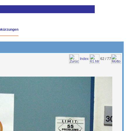
bkürzungen
Index
62 / 77