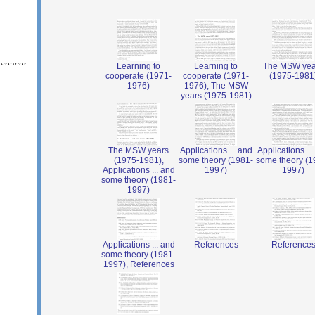
Learning to
Learning to
The MSW yea
cooperate (1971-
cooperate (1971-
(1975-1981
1976)
1976), The MSW
years (1975-1981)
The MSW years
Applications ... and
Applications ...
(1975-1981),
some theory (1981-
some theory (1
Applications ... and
1997)
1997)
some theory (1981-
1997)
Applications ... and
References
Reference
some theory (1981-
1997), References