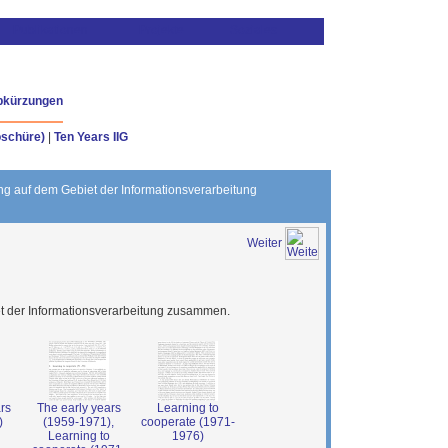
bkürzungen
oschüre)
|
Ten Years IIG
g auf dem Gebiet der Informationsverarbeitung
Weiter
t der Informationsverarbeitung zusammen.
rs
The early years
Learning to
)
(1959-1971),
cooperate (1971-
Learning to
1976)