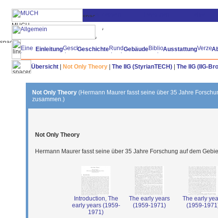
Einleitung
Geschichte
Gebäude
Ausstattung
A
Übersicht
|
Not Only Theory
|
The IIG (StyrianTECH)
|
The IIG (IIG-Br
Not Only Theory
(Hermann Maurer fasst seine über 35 Jahre Forschun
zusammen.)
Not Only Theory
Hermann Maurer fasst seine über 35 Jahre Forschung auf dem Gebie
Introduction, The
The early years
The early yea
early years (1959-
(1959-1971)
(1959-1971
1971)