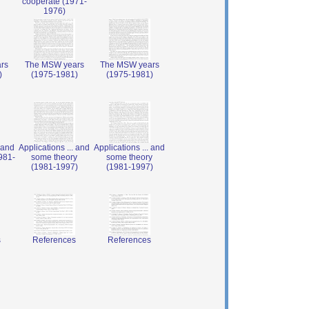
cooperate (1971-
1976)
rs
The MSW years
The MSW years
)
(1975-1981)
(1975-1981)
 and
Applications ... and
Applications ... and
981-
some theory
some theory
(1981-1997)
(1981-1997)
s
References
References