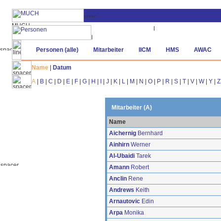
Personen (alle)
Mitarbeiter
IICM
HMS
AWAC
Name
|
Datum
A
|
B
|
C
|
D
|
E
|
F
|
G
|
H
|
I
|
J
|
K
|
L
|
M
|
N
|
O
|
P
|
R
|
S
|
T
|
V
|
W
|
Y
|
Z
Mitarbeiter (A)
Name
Aichernig
Bernhard
Ainhirn
Werner
Al-Ubaidi
Tarek
Amann
Robert
Anclin
Rene
Andrews
Keith
Arnautovic
Edin
Arpa
Monika