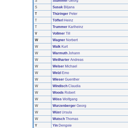
S
Stummer
Georg
S
Susak
Biljana
T
Thüringer
Peter
T
Töfferl
Heinz
T
Trummer
Karlheinz
V
Vollmer
Till
W
Wagner
Norbert
W
Walk
Kurt
W
Warmuth
Johann
W
Weilharter
Andreas
W
Welser
Michael
W
Welzl
Emo
W
Wieser
Guenther
W
Windisch
Claudia
W
Woods
Robert
W
Wöss
Wolfgang
W
Wurzenberger
Georg
W
Wüst
Ursula
W
Wutsch
Thomas
Y
Yin
Dengxie