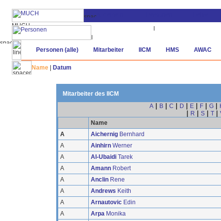
Personen (alle)
Mitarbeiter
IICM
HMS
AWAC
Name
|
Datum
Mitarbeiter des IICM
|
|
|
|
|
|
|
A
B
C
D
E
F
G
|
|
|
|
R
S
T
Name
A
Aichernig
Bernhard
A
Ainhirn
Werner
A
Al-Ubaidi
Tarek
A
Amann
Robert
A
Anclin
Rene
A
Andrews
Keith
A
Arnautovic
Edin
A
Arpa
Monika