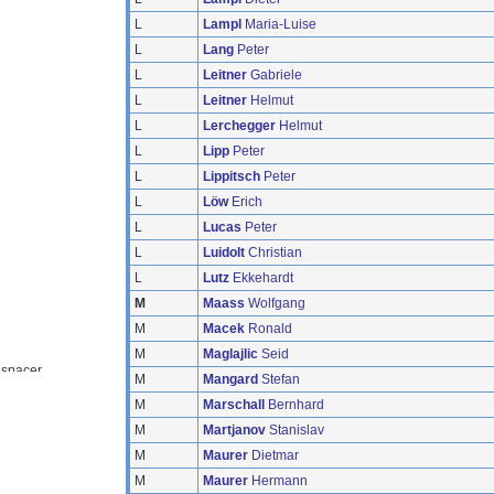
L
Lampl
Maria-Luise
L
Lang
Peter
L
Leitner
Gabriele
L
Leitner
Helmut
L
Lerchegger
Helmut
L
Lipp
Peter
L
Lippitsch
Peter
L
Löw
Erich
L
Lucas
Peter
L
Luidolt
Christian
L
Lutz
Ekkehardt
M
Maass
Wolfgang
M
Macek
Ronald
M
Maglajlic
Seid
M
Mangard
Stefan
M
Marschall
Bernhard
M
Martjanov
Stanislav
M
Maurer
Dietmar
M
Maurer
Hermann