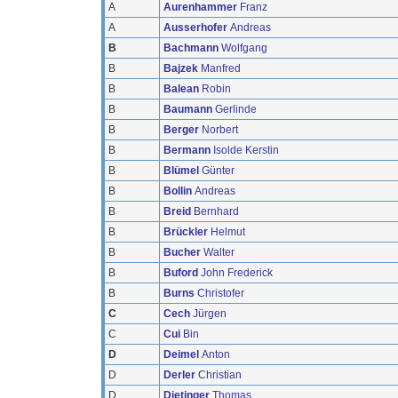
A
Aurenhammer
Franz
A
Ausserhofer
Andreas
B
Bachmann
Wolfgang
B
Bajzek
Manfred
B
Balean
Robin
B
Baumann
Gerlinde
B
Berger
Norbert
B
Bermann
Isolde Kerstin
B
Blümel
Günter
B
Bollin
Andreas
B
Breid
Bernhard
B
Brückler
Helmut
B
Bucher
Walter
B
Buford
John Frederick
B
Burns
Christofer
C
Cech
Jürgen
C
Cui
Bin
D
Deimel
Anton
D
Derler
Christian
D
Dietinger
Thomas