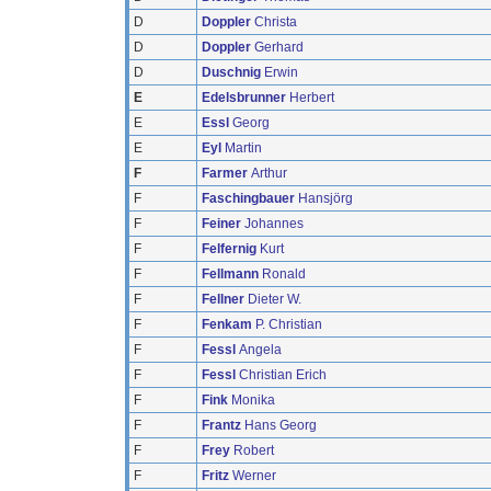
D
Doppler
Christa
D
Doppler
Gerhard
D
Duschnig
Erwin
E
Edelsbrunner
Herbert
E
Essl
Georg
E
Eyl
Martin
F
Farmer
Arthur
F
Faschingbauer
Hansjörg
F
Feiner
Johannes
F
Felfernig
Kurt
F
Fellmann
Ronald
F
Fellner
Dieter W.
F
Fenkam
P. Christian
F
Fessl
Angela
F
Fessl
Christian Erich
F
Fink
Monika
F
Frantz
Hans Georg
F
Frey
Robert
F
Fritz
Werner