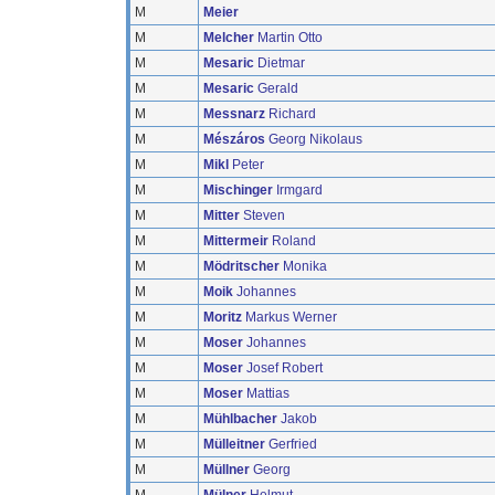
M
Meier
M
Melcher
Martin Otto
M
Mesaric
Dietmar
M
Mesaric
Gerald
M
Messnarz
Richard
M
Mészáros
Georg Nikolaus
M
Mikl
Peter
M
Mischinger
Irmgard
M
Mitter
Steven
M
Mittermeir
Roland
M
Mödritscher
Monika
M
Moik
Johannes
M
Moritz
Markus Werner
M
Moser
Johannes
M
Moser
Josef Robert
M
Moser
Mattias
M
Mühlbacher
Jakob
M
Mülleitner
Gerfried
M
Müllner
Georg