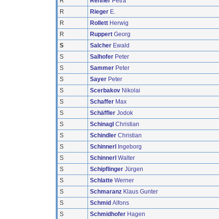
R
Renner
Petra
R
Rieger
E.
R
Rollett
Herwig
R
Ruppert
Georg
S
Salcher
Ewald
S
Salhofer
Peter
S
Sammer
Peter
S
Sayer
Peter
S
Scerbakov
Nikolai
S
Schaffer
Max
S
Schäffler
Jodok
S
Schinagl
Christian
S
Schindler
Christian
S
Schinnerl
Ingeborg
S
Schinnerl
Walter
S
Schipflinger
Jürgen
S
Schlatte
Werner
S
Schmaranz
Klaus Gunter
S
Schmid
Alfons
S
Schmidhofer
Hagen