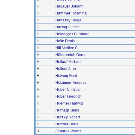
H
Hagauer
Johann
H
Hammer
Roswitha
H
Hanazky
Helga
H
Haring
Günter
H
Heidegger
Bernhard
H
Helic
Denis
H
Hill
Merilee C.
H
Höbenreich
Gernot
H
Hollauf
Michael
H
Hollosi
Arno
H
Holweg
Gerd
H
Holzinger
Andreas
H
Huber
Christian
H
Huber
Friedrich
H
Huemer
Hartwig
H
Hufnagl
Klaus
H
Hufsky
Robert
H
Hüttner
Doris
J
Jaburek
Walter