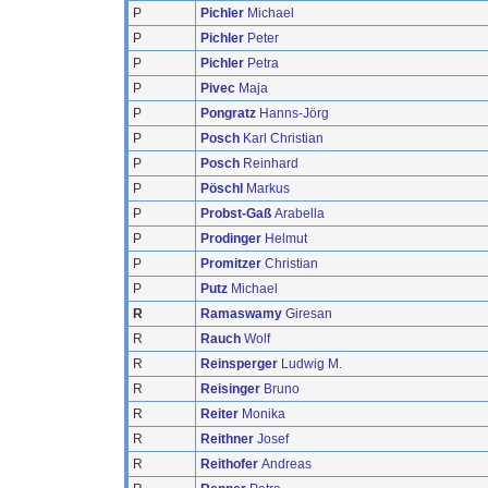
P
Pichler
Michael
P
Pichler
Peter
P
Pichler
Petra
P
Pivec
Maja
P
Pongratz
Hanns-Jörg
P
Posch
Karl Christian
P
Posch
Reinhard
P
Pöschl
Markus
P
Probst-Gaß
Arabella
P
Prodinger
Helmut
P
Promitzer
Christian
P
Putz
Michael
R
Ramaswamy
Giresan
R
Rauch
Wolf
R
Reinsperger
Ludwig M.
R
Reisinger
Bruno
R
Reiter
Monika
R
Reithner
Josef
R
Reithofer
Andreas