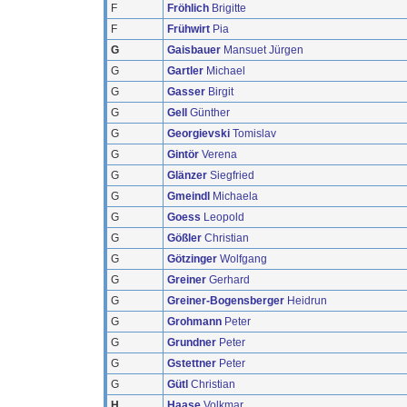
F
Fröhlich
Brigitte
F
Frühwirt
Pia
G
Gaisbauer
Mansuet Jürgen
G
Gartler
Michael
G
Gasser
Birgit
G
Gell
Günther
G
Georgievski
Tomislav
G
Gintör
Verena
G
Glänzer
Siegfried
G
Gmeindl
Michaela
G
Goess
Leopold
G
Gößler
Christian
G
Götzinger
Wolfgang
G
Greiner
Gerhard
G
Greiner-Bogensberger
Heidrun
G
Grohmann
Peter
G
Grundner
Peter
G
Gstettner
Peter
G
Gütl
Christian
H
Haase
Volkmar