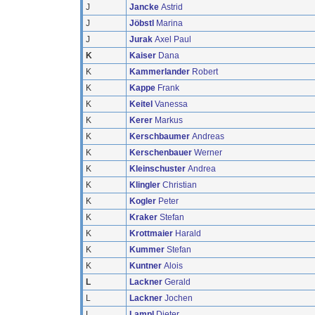
J
Jancke
Astrid
J
Jöbstl
Marina
J
Jurak
Axel Paul
K
Kaiser
Dana
K
Kammerlander
Robert
K
Kappe
Frank
K
Keitel
Vanessa
K
Kerer
Markus
K
Kerschbaumer
Andreas
K
Kerschenbauer
Werner
K
Kleinschuster
Andrea
K
Klingler
Christian
K
Kogler
Peter
K
Kraker
Stefan
K
Krottmaier
Harald
K
Kummer
Stefan
K
Kuntner
Alois
L
Lackner
Gerald
L
Lackner
Jochen
L
Lampl
Dieter