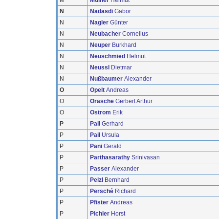
M
Mülner
Helmut
N
Nadasdi
Gabor
N
Nagler
Günter
N
Neubacher
Cornelius
N
Neuper
Burkhard
N
Neuschmied
Helmut
N
Neussl
Dietmar
N
Nußbaumer
Alexander
O
Opelt
Andreas
O
Orasche
Gerbert Arthur
O
Ostrom
Erik
P
Pail
Gerhard
P
Pail
Ursula
P
Pani
Gerald
P
Parthasarathy
Srinivasan
P
Passer
Alexander
P
Pelzl
Bernhard
P
Persché
Richard
P
Pfister
Andreas
P
Pichler
Horst