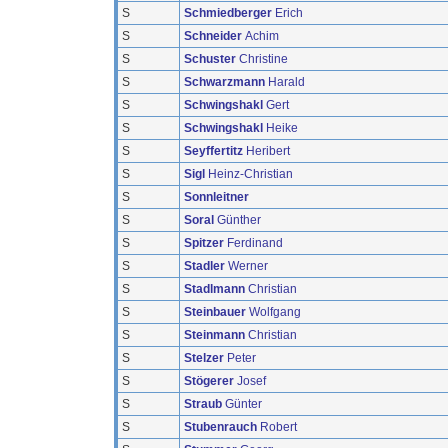
S
Schmiedberger
Erich
S
Schneider
Achim
S
Schuster
Christine
S
Schwarzmann
Harald
S
Schwingshakl
Gert
S
Schwingshakl
Heike
S
Seyffertitz
Heribert
S
Sigl
Heinz-Christian
S
Sonnleitner
S
Soral
Günther
S
Spitzer
Ferdinand
S
Stadler
Werner
S
Stadlmann
Christian
S
Steinbauer
Wolfgang
S
Steinmann
Christian
S
Stelzer
Peter
S
Stögerer
Josef
S
Straub
Günter
S
Stubenrauch
Robert