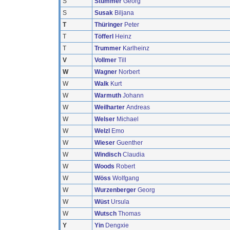
S
Stummer
Georg
S
Susak
Biljana
T
Thüringer
Peter
T
Töfferl
Heinz
T
Trummer
Karlheinz
V
Vollmer
Till
W
Wagner
Norbert
W
Walk
Kurt
W
Warmuth
Johann
W
Weilharter
Andreas
W
Welser
Michael
W
Welzl
Emo
W
Wieser
Guenther
W
Windisch
Claudia
W
Woods
Robert
W
Wöss
Wolfgang
W
Wurzenberger
Georg
W
Wüst
Ursula
W
Wutsch
Thomas
Y
Yin
Dengxie