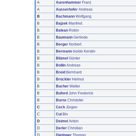
A
Aurenhammer
Franz
A
Ausserhofer
Andreas
B
Bachmann
Wolfgang
B
Bajzek
Manfred
B
Balean
Robin
B
Baumann
Gerlinde
B
Berger
Norbert
B
Bermann
Isolde Kerstin
B
Blümel
Günter
B
Bollin
Andreas
B
Breid
Bernhard
B
Brückler
Helmut
B
Bucher
Walter
B
Buford
John Frederick
B
Burns
Christofer
C
Cech
Jürgen
C
Cui
Bin
D
Deimel
Anton
D
Derler
Christian
D
Dietinger
Thomas