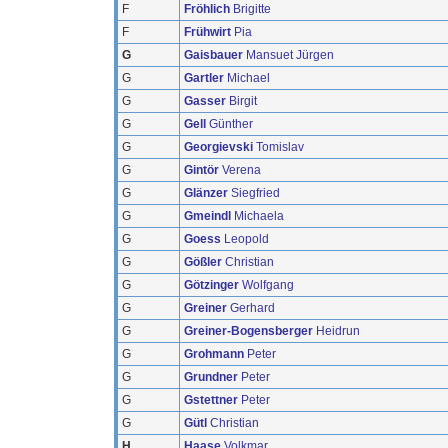
F
Fröhlich
Brigitte
F
Frühwirt
Pia
G
Gaisbauer
Mansuet Jürgen
G
Gartler
Michael
G
Gasser
Birgit
G
Gell
Günther
G
Georgievski
Tomislav
G
Gintör
Verena
G
Glänzer
Siegfried
G
Gmeindl
Michaela
G
Goess
Leopold
G
Gößler
Christian
G
Götzinger
Wolfgang
G
Greiner
Gerhard
G
Greiner-Bogensberger
Heidrun
G
Grohmann
Peter
G
Grundner
Peter
G
Gstettner
Peter
G
Gütl
Christian
H
Haase
Volkmar