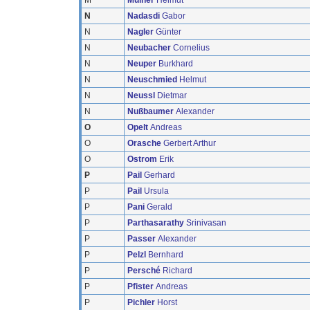
M
Mülner
Helmut
N
Nadasdi
Gabor
N
Nagler
Günter
N
Neubacher
Cornelius
N
Neuper
Burkhard
N
Neuschmied
Helmut
N
Neussl
Dietmar
N
Nußbaumer
Alexander
O
Opelt
Andreas
O
Orasche
Gerbert Arthur
O
Ostrom
Erik
P
Pail
Gerhard
P
Pail
Ursula
P
Pani
Gerald
P
Parthasarathy
Srinivasan
P
Passer
Alexander
P
Pelzl
Bernhard
P
Persché
Richard
P
Pfister
Andreas
P
Pichler
Horst