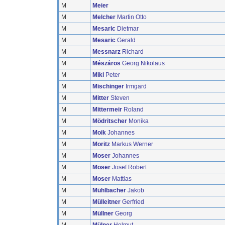
M
Meier
M
Melcher
Martin Otto
M
Mesaric
Dietmar
M
Mesaric
Gerald
M
Messnarz
Richard
M
Mészáros
Georg Nikolaus
M
Mikl
Peter
M
Mischinger
Irmgard
M
Mitter
Steven
M
Mittermeir
Roland
M
Mödritscher
Monika
M
Moik
Johannes
M
Moritz
Markus Werner
M
Moser
Johannes
M
Moser
Josef Robert
M
Moser
Mattias
M
Mühlbacher
Jakob
M
Mülleitner
Gerfried
M
Müllner
Georg