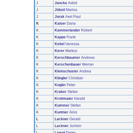
J
Jancke
Astrid
J
Jöbstl
Marina
J
Jurak
Axel Paul
K
Kaiser
Dana
K
Kammerlander
Robert
K
Kappe
Frank
K
Keitel
Vanessa
K
Kerer
Markus
K
Kerschbaumer
Andreas
K
Kerschenbauer
Werner
K
Kleinschuster
Andrea
K
Klingler
Christian
K
Kogler
Peter
K
Kraker
Stefan
K
Krottmaier
Harald
K
Kummer
Stefan
K
Kuntner
Alois
L
Lackner
Gerald
L
Lackner
Jochen
L
Lampl
Dieter