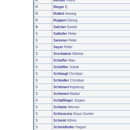
R
Renner
Petra
R
Rieger
E.
R
Rollett
Herwig
R
Ruppert
Georg
S
Salcher
Ewald
S
Salhofer
Peter
S
Sammer
Peter
S
Sayer
Peter
S
Scerbakov
Nikolai
S
Schaffer
Max
S
Schäffler
Jodok
S
Schinagl
Christian
S
Schindler
Christian
S
Schinnerl
Ingeborg
S
Schinnerl
Walter
S
Schipflinger
Jürgen
S
Schlatte
Werner
S
Schmaranz
Klaus Gunter
S
Schmid
Alfons
S
Schmidhofer
Hagen