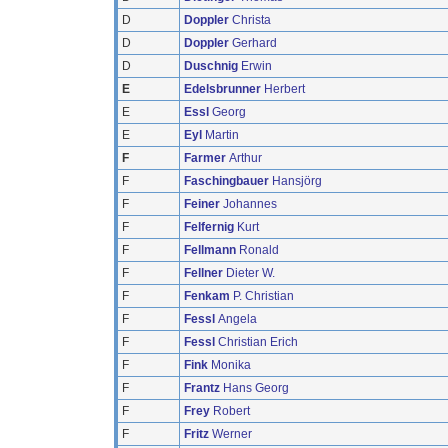
D
Doppler
Christa
D
Doppler
Gerhard
D
Duschnig
Erwin
E
Edelsbrunner
Herbert
E
Essl
Georg
E
Eyl
Martin
F
Farmer
Arthur
F
Faschingbauer
Hansjörg
F
Feiner
Johannes
F
Felfernig
Kurt
F
Fellmann
Ronald
F
Fellner
Dieter W.
F
Fenkam
P. Christian
F
Fessl
Angela
F
Fessl
Christian Erich
F
Fink
Monika
F
Frantz
Hans Georg
F
Frey
Robert
F
Fritz
Werner