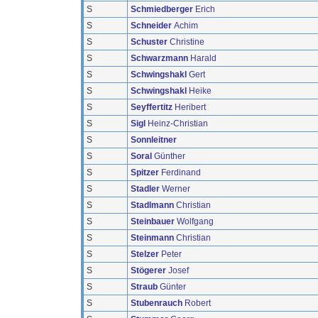
S
Schmiedberger
Erich
S
Schneider
Achim
S
Schuster
Christine
S
Schwarzmann
Harald
S
Schwingshakl
Gert
S
Schwingshakl
Heike
S
Seyffertitz
Heribert
S
Sigl
Heinz-Christian
S
Sonnleitner
S
Soral
Günther
S
Spitzer
Ferdinand
S
Stadler
Werner
S
Stadlmann
Christian
S
Steinbauer
Wolfgang
S
Steinmann
Christian
S
Stelzer
Peter
S
Stögerer
Josef
S
Straub
Günter
S
Stubenrauch
Robert