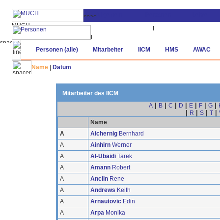
Personen (alle)
Mitarbeiter
IICM
HMS
AWAC
Name
|
Datum
Mitarbeiter des IICM
|
|
|
|
|
|
|
A
B
C
D
E
F
G
|
|
|
|
R
S
T
Name
A
Aichernig
Bernhard
A
Ainhirn
Werner
A
Al-Ubaidi
Tarek
A
Amann
Robert
A
Anclin
Rene
A
Andrews
Keith
A
Arnautovic
Edin
A
Arpa
Monika