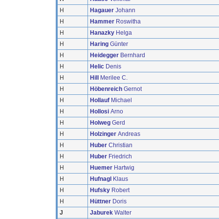
H
Hagauer
Johann
H
Hammer
Roswitha
H
Hanazky
Helga
H
Haring
Günter
H
Heidegger
Bernhard
H
Helic
Denis
H
Hill
Merilee C.
H
Höbenreich
Gernot
H
Hollauf
Michael
H
Hollosi
Arno
H
Holweg
Gerd
H
Holzinger
Andreas
H
Huber
Christian
H
Huber
Friedrich
H
Huemer
Hartwig
H
Hufnagl
Klaus
H
Hufsky
Robert
H
Hüttner
Doris
J
Jaburek
Walter