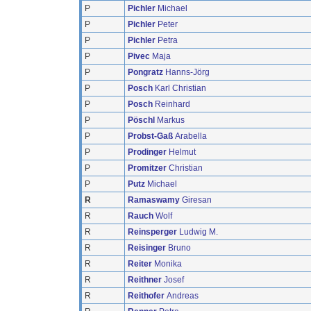
P
Pichler
Michael
P
Pichler
Peter
P
Pichler
Petra
P
Pivec
Maja
P
Pongratz
Hanns-Jörg
P
Posch
Karl Christian
P
Posch
Reinhard
P
Pöschl
Markus
P
Probst-Gaß
Arabella
P
Prodinger
Helmut
P
Promitzer
Christian
P
Putz
Michael
R
Ramaswamy
Giresan
R
Rauch
Wolf
R
Reinsperger
Ludwig M.
R
Reisinger
Bruno
R
Reiter
Monika
R
Reithner
Josef
R
Reithofer
Andreas