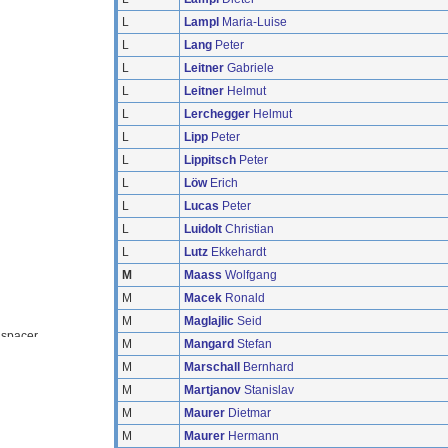
L
Lampl
Maria-Luise
L
Lang
Peter
L
Leitner
Gabriele
L
Leitner
Helmut
L
Lerchegger
Helmut
L
Lipp
Peter
L
Lippitsch
Peter
L
Löw
Erich
L
Lucas
Peter
L
Luidolt
Christian
L
Lutz
Ekkehardt
M
Maass
Wolfgang
M
Macek
Ronald
M
Maglajlic
Seid
M
Mangard
Stefan
M
Marschall
Bernhard
M
Martjanov
Stanislav
M
Maurer
Dietmar
M
Maurer
Hermann