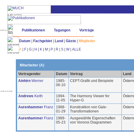
Publikationen
Tagungen
Vorträge
Datum
|
Fachgebiet
|
Land
|
Gäste
|
Mitglieder
A
|
F
|
G
|
H
|
K
|
M
|
P
|
R
|
S
|
W
|
ALLE
Mitarbeiter (A)
Vortragender
Datum
Vortrag
Land
Ainhirn
Werner
1985-
CEPT-Grafik und Beispiele
Österr
06-10
Andrews
Keith
1994-
The Harmony Viewer for
Österr
11-05
Hyper-G
Aurenhammer
Franz
1988-
Konstruktion von Gale-
Österr
01-29
Transformationen
Aurenhammer
Franz
1989-
Ausgewählte Eigenschaften
Österr
05-23
von Voronoi Diagrammen