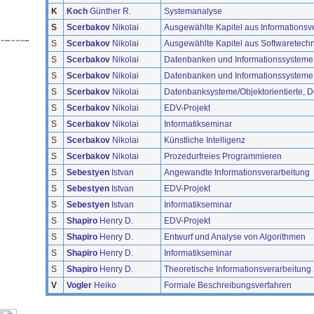
K
Koch
Günther R.
Systemanalyse
S
Scerbakov
Nikolai
Ausgewählte Kapitel aus Informationsv
S
Scerbakov
Nikolai
Ausgewählte Kapitel aus Softwaretech
S
Scerbakov
Nikolai
Datenbanken und Informationssysteme
S
Scerbakov
Nikolai
Datenbanken und Informationssysteme
S
Scerbakov
Nikolai
Datenbanksysteme/Objektorientierte, D
S
Scerbakov
Nikolai
EDV-Projekt
S
Scerbakov
Nikolai
Informatikseminar
S
Scerbakov
Nikolai
Künstliche Intelligenz
S
Scerbakov
Nikolai
Prozedurfreies Programmieren
S
Sebestyen
Istvan
Angewandte Informationsverarbeitung
S
Sebestyen
Istvan
EDV-Projekt
S
Sebestyen
Istvan
Informatikseminar
S
Shapiro
Henry D.
EDV-Projekt
S
Shapiro
Henry D.
Entwurf und Analyse von Algorithmen
S
Shapiro
Henry D.
Informatikseminar
S
Shapiro
Henry D.
Theoretische Informationsverarbeitung
V
Vogler
Heiko
Formale Beschreibungsverfahren