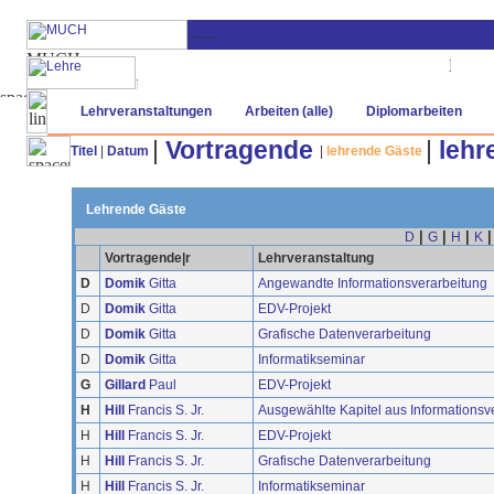
Lehrveranstaltungen
Arbeiten (alle)
Diplomarbeiten
|
Vortragende
|
lehr
Titel
|
Datum
|
lehrende Gäste
Lehrende Gäste
|
|
|
D
G
H
K
Vortragende|r
Lehrveranstaltung
D
Domik
Gitta
Angewandte Informationsverarbeitung
D
Domik
Gitta
EDV-Projekt
D
Domik
Gitta
Grafische Datenverarbeitung
D
Domik
Gitta
Informatikseminar
G
Gillard
Paul
EDV-Projekt
H
Hill
Francis S. Jr.
Ausgewählte Kapitel aus Informationsve
H
Hill
Francis S. Jr.
EDV-Projekt
H
Hill
Francis S. Jr.
Grafische Datenverarbeitung
H
Hill
Francis S. Jr.
Informatikseminar